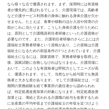
なら様々な点で優遇されます。まず、採用時には有資格
者が優先的に選ばれるでしょう。介護現場では、高齢者
など介護サービス利用者の身体に触れる身体介護が欠か
せません。たとえば、食事や移動のほか入浴や排泄の介
助がこれに当たります。こうした身体介護を行うために
は、原則として介護職員初任者研修といった介護資格が
必要なのです。 また、介護初任者研修のさらに上には介
護福祉士実務者研修という資格があり、この資格は介護
福祉士になるための前提条件の1つとされています。介護
福祉士になるには、国家資格で、実務者研修を取得した
後、国家試験に合格しなければなりません。介護現場に
おいて、このような有資格者は即戦力としてニーズが高
く、優遇されます。そして、当然ながら給与面でも無資
格者と大きな差があります。 そして介護福祉士は、一定
期間の実務経験を経て事業所の責任者から認められれ
ば、特定処遇改善加算の対象になります。特定処遇改善
加算とは、薄給と言われる介護職の給与を改善するため
に全産業の平均年収まで介護福祉士の年収を近づけよう